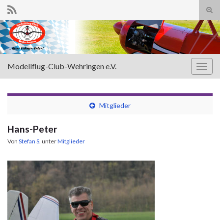
Suc
ums
Search for:
Modellflug-Club-Wehringen e.V.
Navi
umsc
Mitglieder
Hans-Peter
Von
Stefan S.
unter
Mitglieder