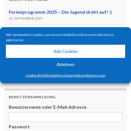
Ferienprogramm 2025 – Die Jugend dreht auf! :)
20. SEPTEMBER 2025
Pilotentreffen 2025
Wir verwenden Cookies, um unsere Website und unseren Service zu
11. JULI 2025
optimieren.
Ferienprogramm 2024 – Kids become pilots!
Alle Cookies
1. SEPTEMBER 2024
Ablehnen
Flugtag zum 65-Jährigen Jubiläum!
9. JULI 2023
Cookie-Richtlinie
Datenschutzerklärung
Impressum
BENUTZERANMELDUNG
Benutzername oder E-Mail-Adresse
Passwort