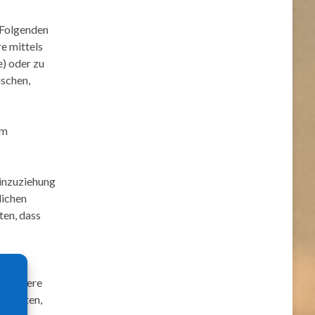
m Folgenden
re mittels
) oder zu
ischen,
im
inzuziehung
lichen
ten, dass
ogenen
besondere
erhalten,