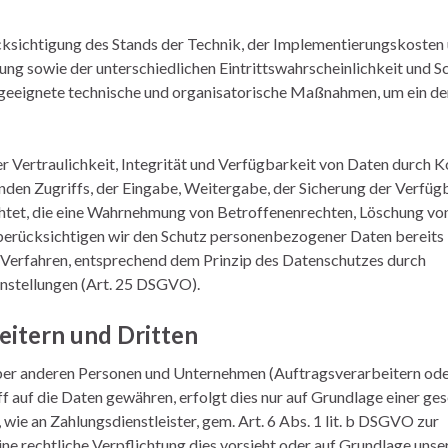
sichtigung des Stands der Technik, der Implementierungskosten u
g sowie der unterschiedlichen Eintrittswahrscheinlichkeit und S
n, geeignete technische und organisatorische Maßnahmen, um ein d
Vertraulichkeit, Integrität und Verfügbarkeit von Daten durch K
enden Zugriffs, der Eingabe, Weitergabe, der Sicherung der Verfüg
chtet, die eine Wahrnehmung von Betroffenenrechten, Löschung vo
berücksichtigen wir den Schutz personenbezogener Daten bereits 
Verfahren, entsprechend dem Prinzip des Datenschutzes durch
nstellungen (Art. 25 DSGVO).
itern und Dritten
er anderen Personen und Unternehmen (Auftragsverarbeitern ode
ff auf die Daten gewähren, erfolgt dies nur auf Grundlage einer ge
 wie an Zahlungsdienstleister, gem. Art. 6 Abs. 1 lit. b DSGVO zur
 eine rechtliche Verpflichtung dies vorsieht oder auf Grundlage unse