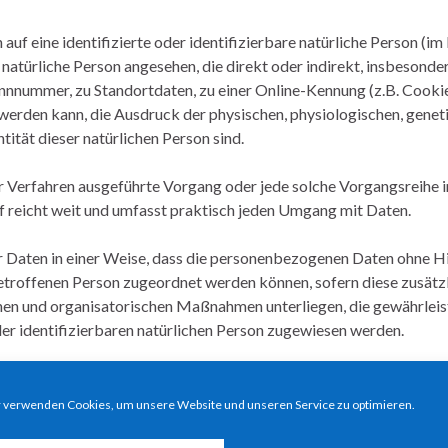
auf eine identifizierte oder identifizierbare natürliche Person (i
e natürliche Person angesehen, die direkt oder indirekt, insbesonde
nnummer, zu Standortdaten, zu einer Online-Kennung (z.B. Cookie
erden kann, die Ausdruck der physischen, physiologischen, genet
ntität dieser natürlichen Person sind.
ter Verfahren ausgeführte Vorgang oder jede solche Vorgangsreihe 
reicht weit und umfasst praktisch jeden Umgang mit Daten.
 Daten in einer Weise, dass die personenbezogenen Daten ohne H
betroffenen Person zugeordnet werden können, sofern diese zusätz
en und organisatorischen Maßnahmen unterliegen, die gewährleis
der identifizierbaren natürlichen Person zugewiesen werden.
sonenbezogener Daten, die darin besteht, dass diese personenbez
, die sich auf eine natürliche Person beziehen, zu bewerten, ins
 verwenden Cookies, um unsere Website und unseren Service zu optimieren.
 Gesundheit, persönliche Vorlieben, Interessen, Zuverlässigkeit, V