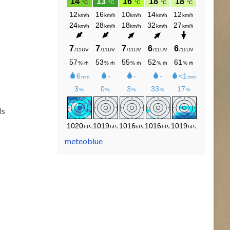
ls
meteoblue