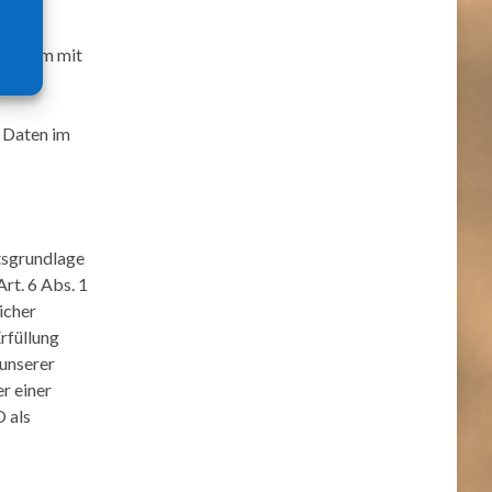
emeinsam mit
e Daten im
tsgrundlage
rt. 6 Abs. 1
icher
rfüllung
 unserer
er einer
O als