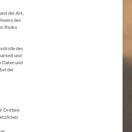
nd der Art,
chwere des
em Risiko
ontrolle des
barkeit und
n Daten und
bei der
r Dritten)
setzlichen
rer