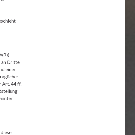
eschieht
EWR))
 an Dritte
nd einer
raglicher
Art. 44 ff.
tstellung
kannter
 diese