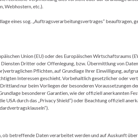
n, Webhostern, etc.).
dlage eines sog. „Auftragsverarbeitungsvertrages“ beauftragen, g
Europäischen Union (EU) oder des Europäischen Wirtschaftsraums (
Diensten Dritter oder Offenlegung, bzw. Übermittlung von Daten
vor)vertraglichen Pflichten, auf Grundlage Ihrer Einwilligung, aufgru
htigten Interessen geschieht. Vorbehaltlich gesetzlicher oder vert
m Drittland nur beim Vorliegen der besonderen Voraussetzungen der 
Grundlage besonderer Garantien, wie der offiziell anerkannten Fes
ie USA durch das „Privacy Shield“) oder Beachtung offiziell aner
ndardvertragsklauseln“).
n, ob betreffende Daten verarbeitet werden und auf Auskunft über