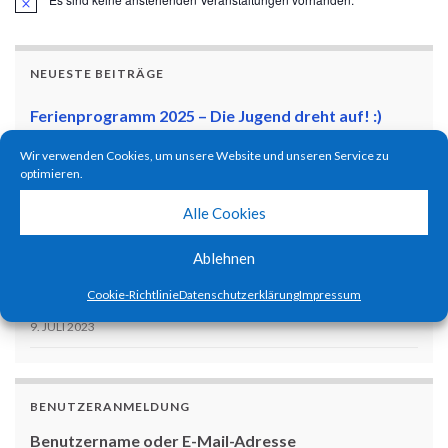
Hinweis
NEUESTE BEITRÄGE
Ferienprogramm 2025 – Die Jugend dreht auf! :)
20. SEPTEMBER 2025
Wir verwenden Cookies, um unsere Website und unseren Service zu
optimieren.
Pilotentreffen 2025
11. JULI 2025
Alle Cookies
Ferienprogramm 2024 – Kids become pilots!
Ablehnen
1. SEPTEMBER 2024
Cookie-Richtlinie
Datenschutzerklärung
Impressum
Flugtag zum 65-Jährigen Jubiläum!
9. JULI 2023
BENUTZERANMELDUNG
Benutzername oder E-Mail-Adresse