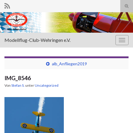
Suc
ums
Search for:
Modellflug-Club-Wehringen e.V.
Navi
umsc
alb_Anfliegen2019
IMG_8546
Von
Stefan S.
unter
Uncategorized