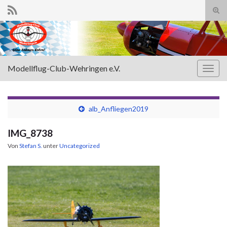
Suc
ums
Search for:
Modellflug-Club-Wehringen e.V.
Navi
umsc
alb_Anfliegen2019
IMG_8738
Von
Stefan S.
unter
Uncategorized