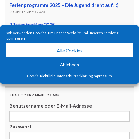
Ferienprogramm 2025 – Die Jugend dreht auf! :)
20. SEPTEMBER 2025
Pilotentreffen 2025
11. JULI 2025
Wir verwenden Cookies, um unsere Website und unseren Service zu
optimieren.
Ferienprogramm 2024 – Kids become pilots!
Alle Cookies
1. SEPTEMBER 2024
Flugtag zum 65-Jährigen Jubiläum!
Ablehnen
9. JULI 2023
Cookie-Richtlinie
Datenschutzerklärung
Impressum
BENUTZERANMELDUNG
Benutzername oder E-Mail-Adresse
Passwort