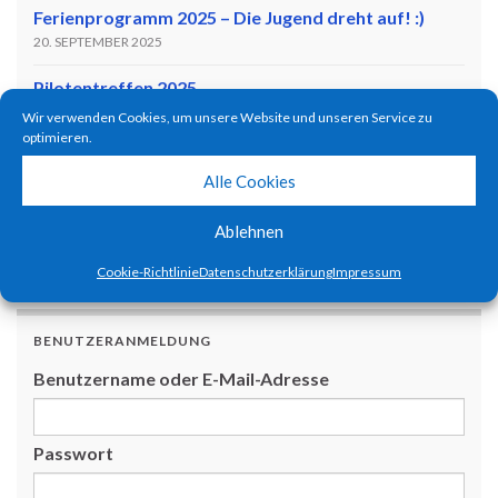
Ferienprogramm 2025 – Die Jugend dreht auf! :)
20. SEPTEMBER 2025
Pilotentreffen 2025
11. JULI 2025
Wir verwenden Cookies, um unsere Website und unseren Service zu
optimieren.
Ferienprogramm 2024 – Kids become pilots!
Alle Cookies
1. SEPTEMBER 2024
Flugtag zum 65-Jährigen Jubiläum!
Ablehnen
9. JULI 2023
Cookie-Richtlinie
Datenschutzerklärung
Impressum
BENUTZERANMELDUNG
Benutzername oder E-Mail-Adresse
Passwort