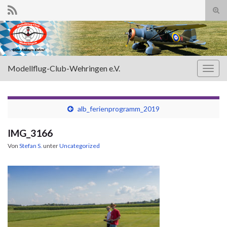
Suc
ums
Search for:
Modellflug-Club-Wehringen e.V.
Navi
umsc
alb_ferienprogramm_2019
IMG_3166
Von
Stefan S.
unter
Uncategorized