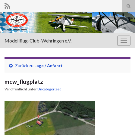
Suc
ums
Search for:
Modellflug-Club-Wehringen e.V.
Navi
umsc
Zurück zu
Lage / Anfahrt
mcw_flugplatz
Veröffentlicht unter
Uncategorized