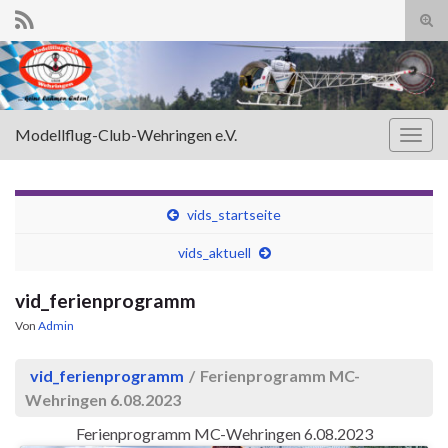
Suc
ums
Search for:
Modellflug-Club-Wehringen e.V.
Navi
umsc
vids_startseite
vids_aktuell
vid_ferienprogramm
Von
Admin
vid_ferienprogramm
/
Ferienprogramm MC-
Wehringen 6.08.2023
Ferienprogramm MC-Wehringen 6.08.2023