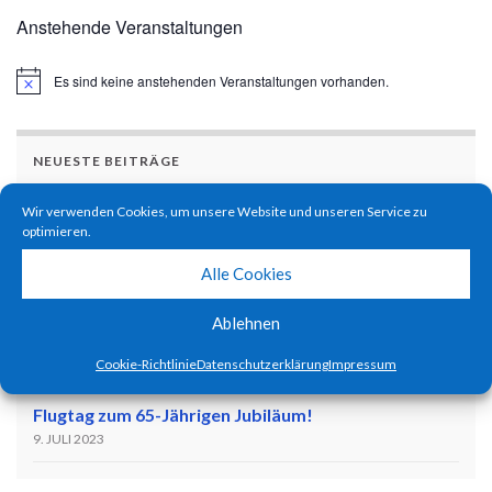
Anstehende Veranstaltungen
Es sind keine anstehenden Veranstaltungen vorhanden.
Hinweis
NEUESTE BEITRÄGE
Ferienprogramm 2025 – Die Jugend dreht auf! :)
Wir verwenden Cookies, um unsere Website und unseren Service zu
optimieren.
20. SEPTEMBER 2025
Alle Cookies
Pilotentreffen 2025
11. JULI 2025
Ablehnen
Ferienprogramm 2024 – Kids become pilots!
Cookie-Richtlinie
Datenschutzerklärung
Impressum
1. SEPTEMBER 2024
Flugtag zum 65-Jährigen Jubiläum!
9. JULI 2023