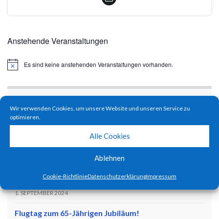
Anstehende Veranstaltungen
Es sind keine anstehenden Veranstaltungen vorhanden.
Hinweis
NEUESTE BEITRÄGE
Wir verwenden Cookies, um unsere Website und unseren Service zu
optimieren.
Ferienprogramm 2025 – Die Jugend dreht auf! :)
20. SEPTEMBER 2025
Alle Cookies
Pilotentreffen 2025
Ablehnen
11. JULI 2025
Cookie-Richtlinie
Datenschutzerklärung
Impressum
Ferienprogramm 2024 – Kids become pilots!
1. SEPTEMBER 2024
Flugtag zum 65-Jährigen Jubiläum!