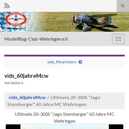
Suc
ums
Search for:
Modellflug-Club-Wehringen e.V.
Navi
umsc
vids_McwIntern
vids_60jahreMcw
Von
Stefan S.
vids_60jahreMcw
/
Ultimate 20-300S “Jago
Stemberger” 60 Jahre MC Wehringen
Ultimate 20-300S “Jago Stemberger” 60 Jahre MC
Wehringen