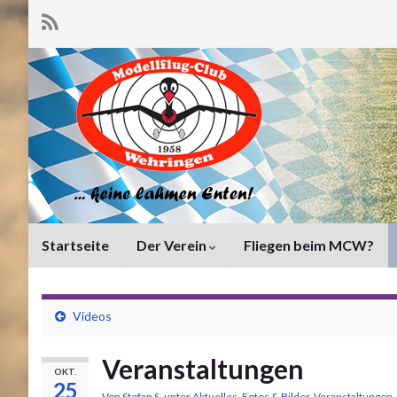
Startseite
Der Verein
Fliegen beim MCW?
Videos
Veranstaltungen
OKT.
25
Von
Stefan S.
unter
Aktuelles
,
Fotos & Bilder
,
Veranstaltungen