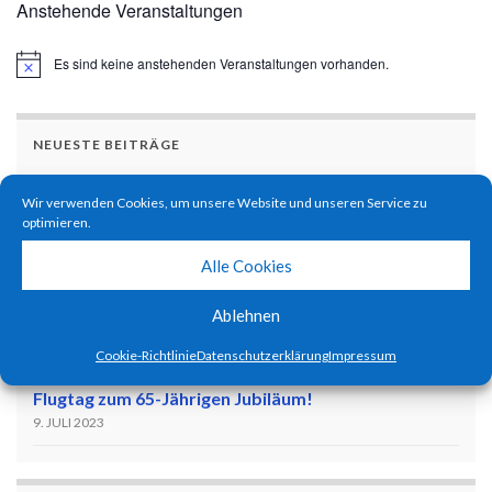
Anstehende Veranstaltungen
Es sind keine anstehenden Veranstaltungen vorhanden.
Hinweis
NEUESTE BEITRÄGE
Ferienprogramm 2025 – Die Jugend dreht auf! :)
Wir verwenden Cookies, um unsere Website und unseren Service zu
20. SEPTEMBER 2025
optimieren.
Pilotentreffen 2025
Alle Cookies
11. JULI 2025
Ablehnen
Ferienprogramm 2024 – Kids become pilots!
1. SEPTEMBER 2024
Cookie-Richtlinie
Datenschutzerklärung
Impressum
Flugtag zum 65-Jährigen Jubiläum!
9. JULI 2023