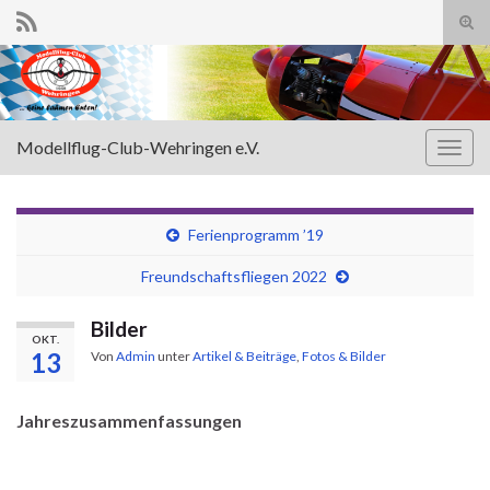
Suc
ums
Search for:
Modellflug-Club-Wehringen e.V.
Navi
umsc
Ferienprogramm ’19
Freundschaftsfliegen 2022
Bilder
OKT.
13
Von
Admin
unter
Artikel & Beiträge
,
Fotos & Bilder
Jahreszusammenfassungen