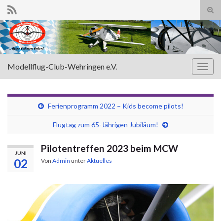
Suc
ums
Search for:
Modellflug-Club-Wehringen e.V.
Navi
umsc
Ferienprogramm 2022 – Kids become pilots!
Flugtag zum 65-Jährigen Jubiläum!
Pilotentreffen 2023 beim MCW
JUNI
02
Von
Admin
unter
Aktuelles