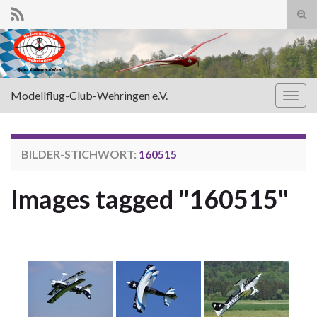
Suc
ums
Search for:
Modellflug-Club-Wehringen e.V.
Navi
umsc
BILDER-STICHWORT:
160515
Images tagged "160515"