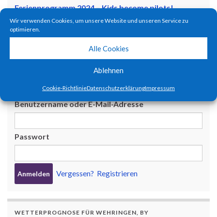
Ferienprogramm 2024 – Kids become pilots!
1. SEPTEMBER 2024
Wir verwenden Cookies, um unsere Website und unseren Service zu
optimieren.
Flugtag zum 65-Jährigen Jubiläum!
Alle Cookies
9. JULI 2023
Ablehnen
BENUTZERANMELDUNG
Cookie-Richtlinie
Datenschutzerklärung
Impressum
Benutzername oder E-Mail-Adresse
Passwort
Vergessen?
Registrieren
WETTERPROGNOSE FÜR WEHRINGEN, BY