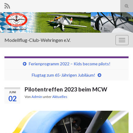
Suc
ums
Search for:
Modellflug-Club-Wehringen e.V.
Navi
umsc
Ferienprogramm 2022 – Kids become pilots!
Flugtag zum 65-Jährigen Jubiläum!
Pilotentreffen 2023 beim MCW
JUNI
02
Von
Admin
unter
Aktuelles