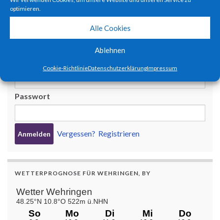
9. JULI 2023
optimieren.
Alle Cookies
BENUTZERANMELDUNG
Ablehnen
Benutzername oder E-Mail-Adresse
Cookie-Richtlinie
Datenschutzerklärung
Impressum
Passwort
Vergessen?
Registrieren
WETTERPROGNOSE FÜR WEHRINGEN, BY