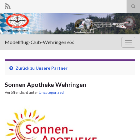
Suc
ums
Search for:
Modellflug-Club-Wehringen e.V.
Navi
umsc
Zurück zu
Unsere Partner
Sonnen Apotheke Wehringen
Veröffentlicht unter
Uncategorized